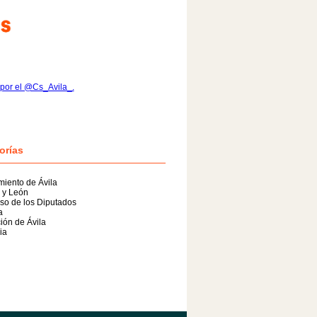
por el @Cs_Avila_.
orías
iento de Ávila
a y León
so de los Diputados
a
ión de Ávila
ia