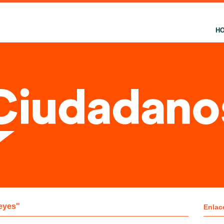
H
eyes"
Enlac