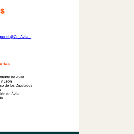
por el @Cs_Avila_.
orías
iento de Ávila
a y León
so de los Diputados
a
ión de Ávila
ia