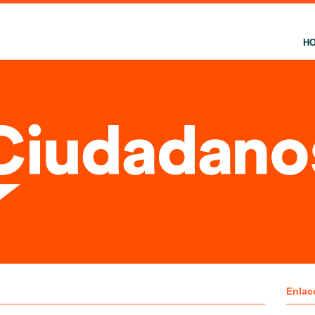
H
Enlac