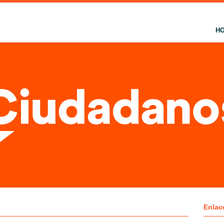
H
Enlac