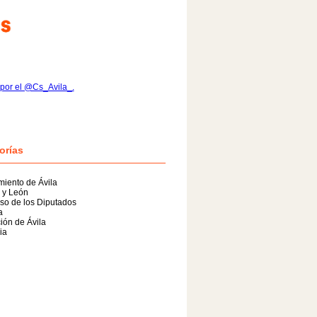
por el @Cs_Avila_.
orías
iento de Ávila
a y León
so de los Diputados
a
ión de Ávila
ia