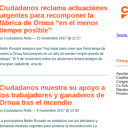
Ciudadanos reclama actuaciones
urgentes para recomponer la
fábrica de Ornua “en el menor
tiempo posible”
Tweets 
by Ciudadanos Ávila — 22 noviembre 2017 @
12:27
Belén Rosado asegura que “hay lugar para creer que Ávila tenga de
nuevo a Ornua funcionando en un año sin perder ningún puesto de
trabajo” “El 5 de noviembre todos los abulenses fuimos testigos de
Categ
una gran catástrofe, una de...
Ayuntam
Castill
Congre
Ciudadanos muestra su apoyo a
Cs Ávil
Diputac
los trabajadores y ganaderos de
Provinc
Ornua tras el incendio
by Ciudadanos Ávila — 6 noviembre 2017 @
13:30
La procuradora Belén Rosado se solidariza con los afectados y
demanda medidas urgentes para acelerar la reconstrucción La